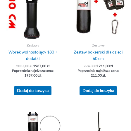
Zestawy
Zestawy
Worek wolnostojący 180 +
Zestaw bokserski dla dzieci
dodatki
60 cm
2037,00
zł
1937,00
zł
274,00
zł
211,00
zł
Poprzednia najniższa cena:
Poprzednia najniższa cena:
1937,00
zł
.
211,00
zł
.
Dodaj do koszyka
Dodaj do koszyka