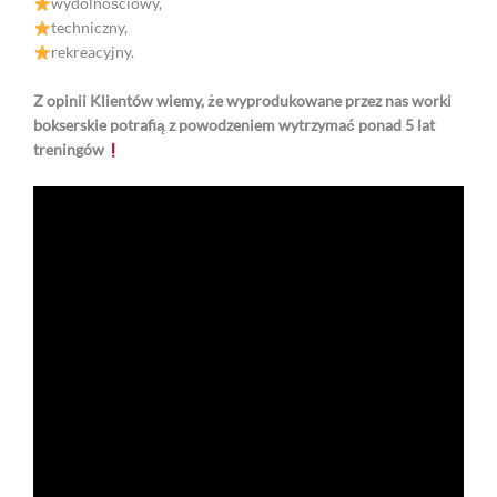
wydolnościowy,
techniczny,
rekreacyjny.
Z opinii Klientów wiemy, że wyprodukowane przez nas worki
bokserskie potrafią z powodzeniem wytrzymać ponad 5 lat
treningów