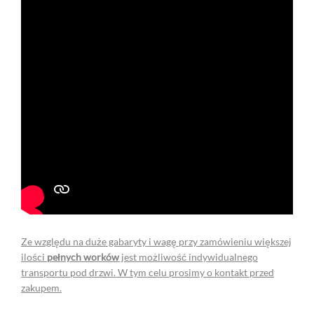
Ze względu na duże gabaryty i wagę przy zamówieniu większej
ilości
pełnych worków
jest możliwość indywidualnego
transportu pod drzwi. W tym celu prosimy o kontakt przed
zakupem.