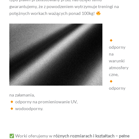
gwarantujemy, że z powodzeniem wytrzymuje treningi na
potężnych workach ważących ponad 100kg!
odporny
na
warunki
atmosfery
czne,
odporny
na załamania,
odporny na promieniowanie UV,
wodoodporny.
Worki oferujemy w
różnych rozmiarach i kształtach –
pełne