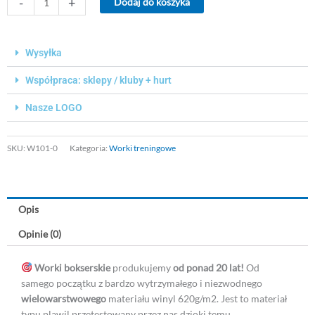
-
+
Dodaj do koszyka
Worek
treningowy
bokserski
Wysyłka
180
cm
Współpraca: sklepy / kluby + hurt
PUSTY
Nasze LOGO
SKU:
W101-0
Kategoria:
Worki treningowe
Opis
Opinie (0)
Worki bokserskie
produkujemy
od ponad 20 lat!
Od
samego początku z bardzo wytrzymałego i niezwodnego
wielowarstwowego
materiału winyl 620g/m2. Jest to materiał
typu plawil przetestowany przez nas dzięki temu