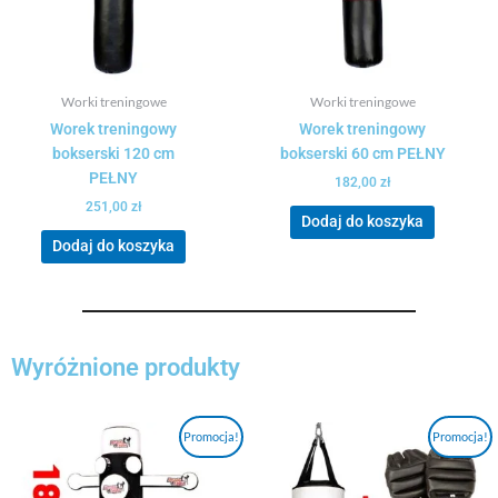
Worki treningowe
Worki treningowe
Worek treningowy
Worek treningowy
bokserski 120 cm
bokserski 60 cm PEŁNY
PEŁNY
182,00
zł
251,00
zł
Dodaj do koszyka
Dodaj do koszyka
Wyróżnione produkty
Pierwotna
Aktualna
Pierwotna
Aktualna
Promocja!
Promocja!
cena
cena
cena
cena
wynosiła:
wynosi:
wynosiła:
wynosi:
2037,00 zł.
1937,00 zł.
274,00 zł.
211,00 zł.