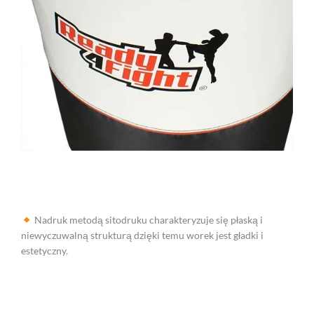
Nadruk metodą sitodruku charakteryzuje się płaską i
niewyczuwalną strukturą dzięki temu worek jest gładki i
estetyczny.