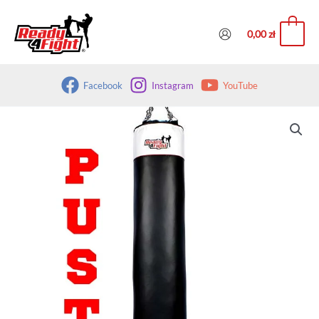
Przejdź
do
0
0,00
zł
treści
Facebook
Instagram
YouTube