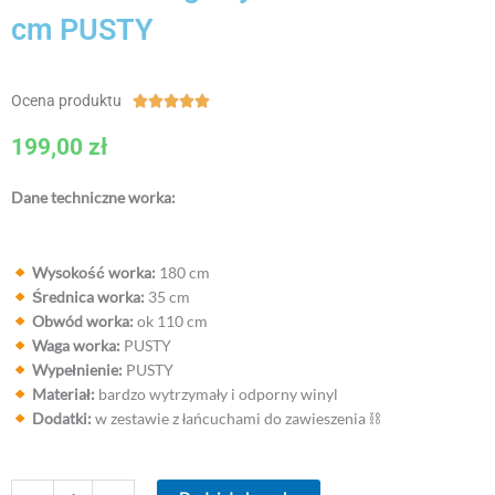
cm PUSTY
Ocena produktu
Ocena





5
199,00
zł
z
5
Dane techniczne worka:
Wysokość worka:
180 cm
Średnica worka:
35 cm
Obwód worka:
ok 110 cm
Waga worka:
PUSTY
Wypełnienie:
PUSTY
Materiał:
bardzo wytrzymały i odporny winyl
Dodatki:
w zestawie z łańcuchami do zawieszenia ⛓
ilość