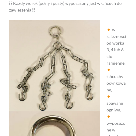
⛓ Każdy worek (pełny i pusty) wyposażony jest w łańcuch do
zawieszenia ⛓
w
zależności
od worka
3, 4 lub 6-
cio
ramienne,
łańcuchy
ocynkowa
ne,
spawane
ogniwa,
wyposażo
ne w