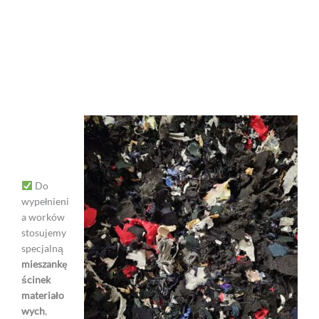
Do
wypełnieni
a worków
stosujemy
specjalną
mieszankę
ścinek
materiało
wych
,