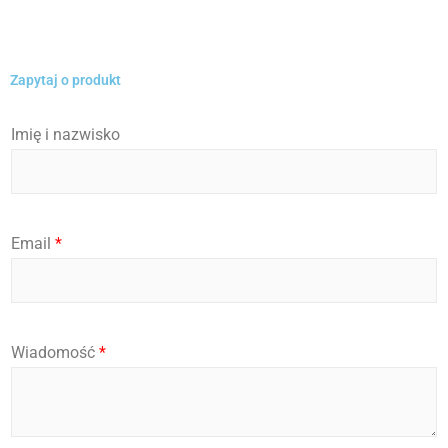
Zapytaj o produkt
Imię i nazwisko
Email
*
*
Wiadomość
*
I
m
i
ę
E