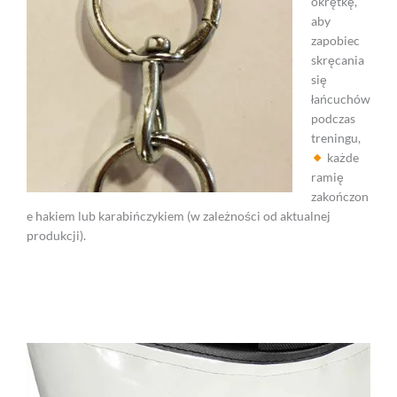
okrętkę,
aby
zapobiec
skręcania
się
łańcuchów
podczas
treningu,
każde
ramię
zakończon
e hakiem lub karabińczykiem (w zależności od aktualnej
produkcji).