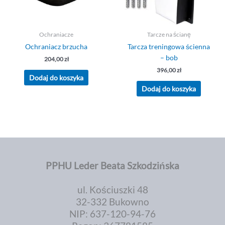
Ochraniacze
Tarcze na ścianę
Ochraniacz brzucha
Tarcza treningowa ścienna
– bob
204,00
zł
396,00
zł
Dodaj do koszyka
Dodaj do koszyka
PPHU Leder Beata Szkodzińska
ul. Kościuszki 48
32-332 Bukowno
NIP: 637-120-94-76