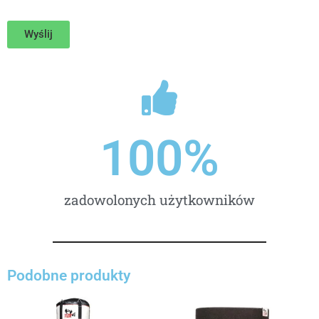
m
a
Wyślij
i
l
100
%
zadowolonych użytkowników
Podobne produkty