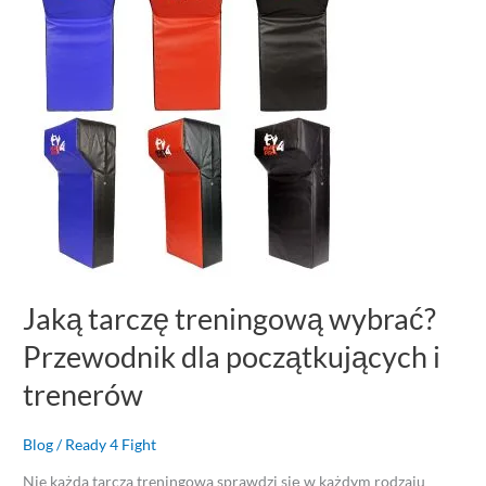
treningową
wybrać?
Przewodnik
dla
początkujących
i
trenerów
Jaką tarczę treningową wybrać?
Przewodnik dla początkujących i
trenerów
Blog
/
Ready 4 Fight
Nie każda tarcza treningowa sprawdzi się w każdym rodzaju