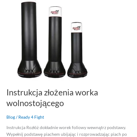
worka
wolnostojącego
Instrukcja złożenia worka
wolnostojącego
Blog
/
Ready 4 Fight
Instrukcja Rozłóż dokładnie worek foliowy wewnątrz podstawy.
Wypełnij podstawę piachem ubijając i rozprowadzając piach po