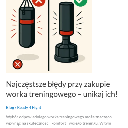
przy
zakupie
worka
treningowego
–
unikaj
ich!
Najczęstsze błędy przy zakupie
worka treningowego – unikaj ich!
Blog
/
Ready 4 Fight
Wybór odpowiedniego worka treningowego może znacząco
wpłynąć na skuteczność i komfort Twojego treningu. W tym