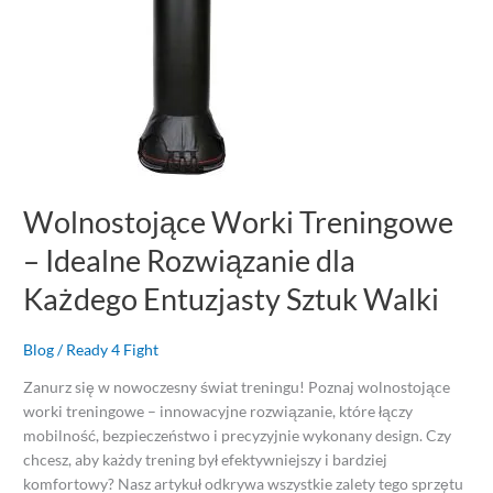
dla
Każdego
Entuzjasty
Sztuk
Walki
Wolnostojące Worki Treningowe
– Idealne Rozwiązanie dla
Każdego Entuzjasty Sztuk Walki
Blog
/
Ready 4 Fight
Zanurz się w nowoczesny świat treningu! Poznaj wolnostojące
worki treningowe – innowacyjne rozwiązanie, które łączy
mobilność, bezpieczeństwo i precyzyjnie wykonany design. Czy
chcesz, aby każdy trening był efektywniejszy i bardziej
komfortowy? Nasz artykuł odkrywa wszystkie zalety tego sprzętu