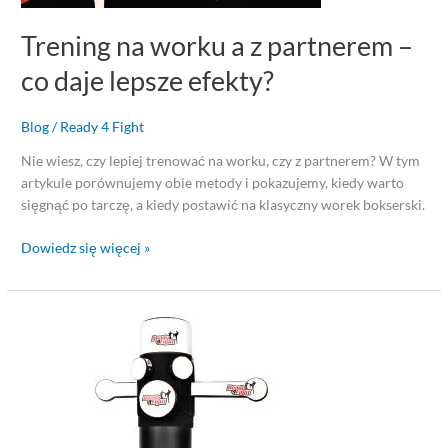
Trening na worku a z partnerem –
co daje lepsze efekty?
Blog
/
Ready 4 Fight
Nie wiesz, czy lepiej trenować na worku, czy z partnerem? W tym
artykule porównujemy obie metody i pokazujemy, kiedy warto
sięgnąć po tarczę, a kiedy postawić na klasyczny worek bokserski.
Dowiedz się więcej »
Wolnostojące
Worki
Treningowe
–
Idealne
Rozwiązanie