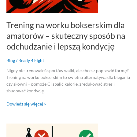
lepszą
kondycję
Trening na worku bokserskim dla
amatorów – skuteczny sposób na
odchudzanie i lepszą kondycję
Blog
/
Ready 4 Fight
Nigdy nie trenowałeś sportów walki, ale chcesz poprawić formę?
Trening na worku bokserskim to świetna alternatywa dla biegania
czy siłowni – pomoże Ci spalić kalorie, zredukować stres i
zbudować kondycję.
Dowiedz się więcej »
Najczęstsze
błędy