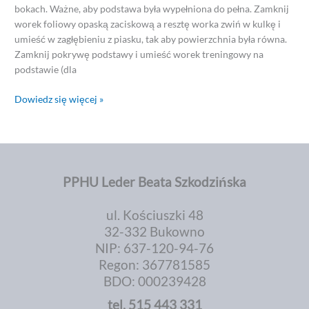
bokach. Ważne, aby podstawa była wypełniona do pełna. Zamknij
worek foliowy opaską zaciskową a resztę worka zwiń w kulkę i
umieść w zagłębieniu z piasku, tak aby powierzchnia była równa.
Zamknij pokrywę podstawy i umieść worek treningowy na
podstawie (dla
Dowiedz się więcej »
PPHU Leder Beata Szkodzińska
ul. Kościuszki 48
32-332 Bukowno
NIP: 637-120-94-76
Regon: 367781585
BDO: 000239428
tel.
515 443 331