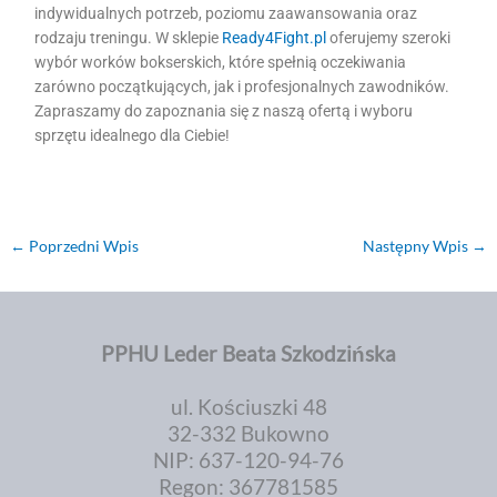
indywidualnych potrzeb, poziomu zaawansowania oraz
rodzaju treningu. W sklepie
Ready4Fight.pl
oferujemy szeroki
wybór worków bokserskich, które spełnią oczekiwania
zarówno początkujących, jak i profesjonalnych zawodników.
Zapraszamy do zapoznania się z naszą ofertą i wyboru
sprzętu idealnego dla Ciebie!
←
Poprzedni Wpis
Następny Wpis
→
PPHU Leder Beata Szkodzińska
ul. Kościuszki 48
32-332 Bukowno
NIP: 637-120-94-76
Regon: 367781585