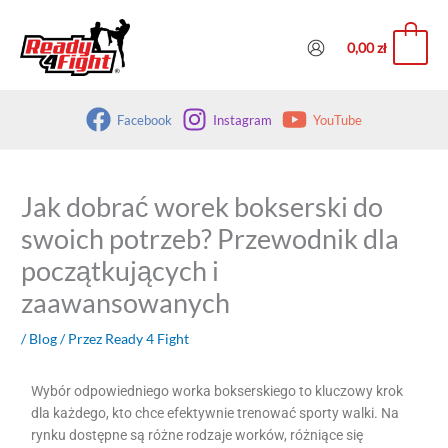
Przejdź
do
0
0,00
zł
treści
Facebook
Instagram
YouTube
Jak dobrać worek bokserski do
swoich potrzeb? Przewodnik dla
początkujących i
zaawansowanych
/
Blog
/ Przez
Ready 4 Fight
Wybór odpowiedniego worka bokserskiego to kluczowy krok
dla każdego, kto chce efektywnie trenować sporty walki. Na
rynku dostępne są różne rodzaje worków, różniące się