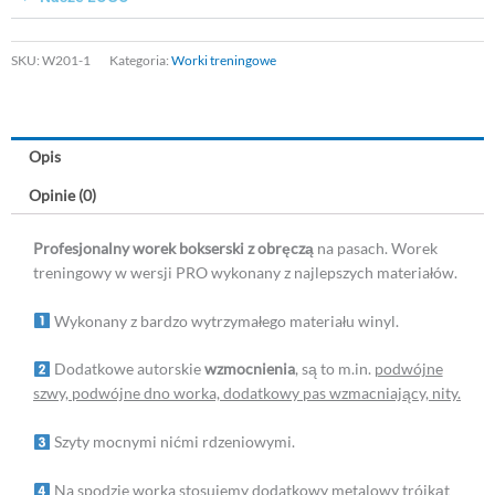
SKU:
W201-1
Kategoria:
Worki treningowe
Opis
Opinie (0)
Profesjonalny worek bokserski z obręczą
na pasach. Worek
treningowy w wersji PRO wykonany z najlepszych materiałów.
Wykonany z bardzo wytrzymałego materiału winyl.
Dodatkowe autorskie
wzmocnienia
, są to m.in.
podwójne
szwy, podwójne dno worka, dodatkowy pas wzmacniający, nity.
Szyty mocnymi nićmi rdzeniowymi.
Na spodzie worka stosujemy dodatkowy metalowy trójkąt