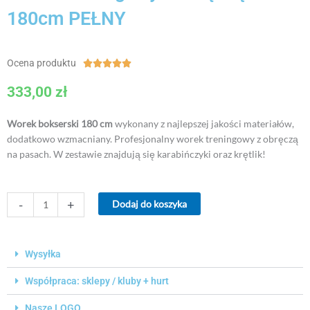
180cm PEŁNY
Ocena produktu
Ocena





5
333,00
zł
z
5
Worek bokserski 180 cm
wykonany z najlepszej jakości materiałów,
dodatkowo wzmacniany. Profesjonalny worek treningowy z obręczą
na pasach. W zestawie znajdują się karabińczyki oraz krętlik!
ilość
-
+
Dodaj do koszyka
Worek
treningowy
z
Wysyłka
obręczą
180cm
Współpraca: sklepy / kluby + hurt
PEŁNY
Nasze LOGO