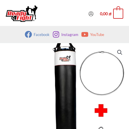
Przejdź
do
0
0,00
zł
treści
Facebook
Instagram
YouTube