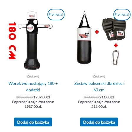
Pierwotna
Aktualna
Pierwotna
Aktualna
Promocja!
Promocja!
cena
cena
cena
cena
wynosiła:
wynosi:
wynosiła:
wynosi:
2037,00 zł.
1937,00 zł.
274,00 zł.
211,00 zł.
Zestawy
Zestawy
Worek wolnostojący 180 +
Zestaw bokserski dla dzieci
dodatki
60 cm
2037,00
zł
1937,00
zł
274,00
zł
211,00
zł
Poprzednia najniższa cena:
Poprzednia najniższa cena:
1937,00
zł
.
211,00
zł
.
Dodaj do koszyka
Dodaj do koszyka