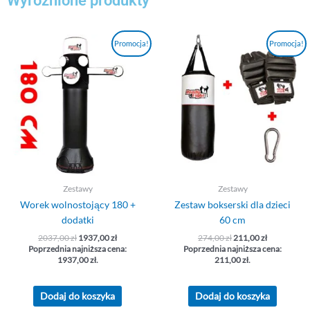
Wyróżnione produkty
Pierwotna
Aktualna
Pierwotna
Aktualna
Promocja!
Promocja!
cena
cena
cena
cena
wynosiła:
wynosi:
wynosiła:
wynosi:
2037,00 zł.
1937,00 zł.
274,00 zł.
211,00 zł.
Zestawy
Zestawy
Worek wolnostojący 180 +
Zestaw bokserski dla dzieci
dodatki
60 cm
2037,00
zł
1937,00
zł
274,00
zł
211,00
zł
Poprzednia najniższa cena:
Poprzednia najniższa cena:
1937,00
zł
.
211,00
zł
.
Dodaj do koszyka
Dodaj do koszyka