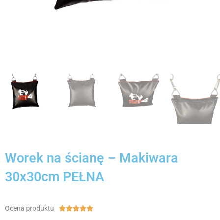
Worek na ścianę – Makiwara
30x30cm PEŁNA
Ocena produktu
Ocena





5