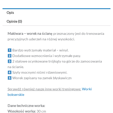
Opis
Opinie (0)
Makiwara – worek na ścianę
przeznaczony jest do trenowania
precyzyjnych uderzeń na różnej wysokości.
Bardzo wytrzymały materiał – winyl.
Dodatkowe wzmocnienia i wytrzymałe pasy.
2 stalowe ocynkowane trójkąty na górze do zamocowania
na ścianie.
Szyty mocnymi nićmi rdzeniowymi.
Worek zapisany na zamek błyskawiczn
Sprawdź również nasze inne worki treningowe:
Worki
bokserskie
Dane techniczne worka:
Wysokość worka:
30 cm