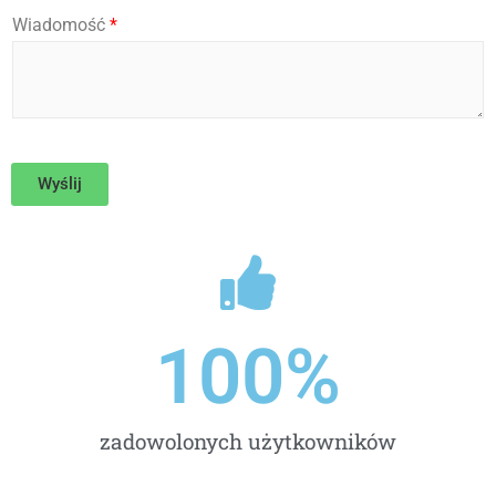
E
Wiadomość
*
m
a
i
l
*
*
Wyślij
100
%
zadowolonych użytkowników