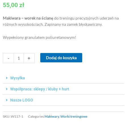
55,00
zł
z
5
Makiwara – worek na ścianę
do treningu precyzyjnych uderzeń na
różnych wysokościach. Zapinany na zamek błyskawiczny.
Wypełniony granulatem poliuretanowym!
ilość
-
+
Dodaj do koszyka
Worek
na
ścianę
Wysyłka
-
Makiwara
Współpraca: sklepy / kluby + hurt
30x30cm
PEŁNA
Nasze LOGO
SKU:
W117-1
Categories
Makiwary
,
Worki treningowe