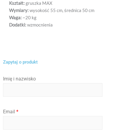
Kształt:
gruszka MAX
Wymiary:
wysokość 55 cm, średnica 50 cm
Waga:
~20 kg
Dodatki:
wzmocnienia
Zapytaj o produkt
Imię i nazwisko
I
Email
*
m
i
ę
*