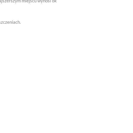
ajszerszym miejscu wynosi ok
szczeniach.