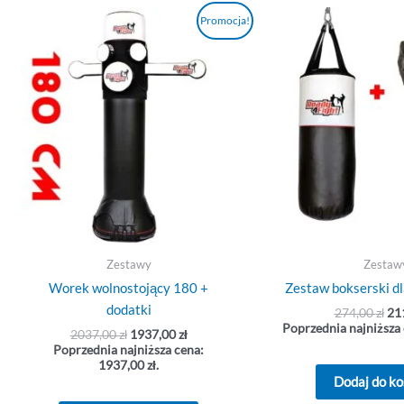
Pierwotna
Aktualna
Pi
Promocja!
cena
cena
ce
wynosiła:
wynosi:
wyn
2037,00 zł.
1937,00 zł.
274
Zestawy
Zestaw
Worek wolnostojący 180 +
Zestaw bokserski dl
dodatki
274,00
zł
21
Poprzednia najniższa
2037,00
zł
1937,00
zł
Poprzednia najniższa cena:
1937,00
zł
.
Dodaj do k