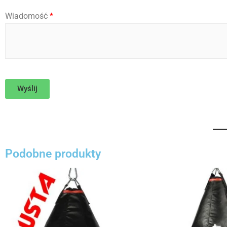
W
Wiadomość
*
i
a
d
o
m
o
ś
ć
Wyślij
Podobne produkty