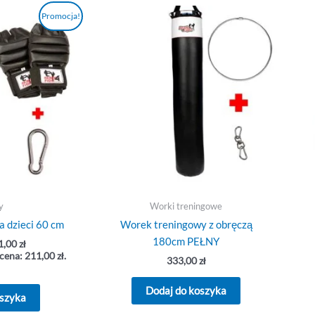
erwotna
Aktualna
Promocja!
na
cena
osiła:
wynosi:
,00 zł.
211,00 zł.
y
Worki treningowe
a dzieci 60 cm
Worek treningowy z obręczą
180cm PEŁNY
1,00
zł
 cena:
211,00
zł
.
333,00
zł
Dodaj do koszyka
oszyka