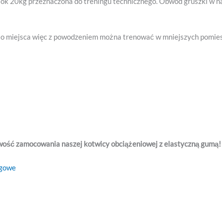
 ok 20kg przeznaczona do treningu technicznego. Obwód gruszki w n
użo miejsca więc z powodzeniem można trenować w mniejszych pomie
iwość zamocowania naszej kotwicy obciążeniowej z elastyczną gumą!
ngowe