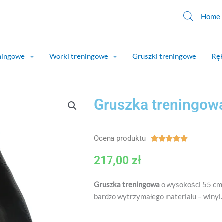
Home
eningowe
Worki treningowe
Gruszki treningowe
Ręk
Gruszka treningo
Ocena produktu
Ocena





5
217,00
zł
z
5
Gruszka treningowa
o wysokości 55 cm
bardzo wytrzymałego materiału – winyl