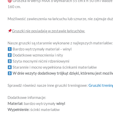
Gruszka w wersji MAX o wymiarach 55 cm x fi 50 cm i wadze
160 cm.
Możliwość zawieszenia na łańcuchu lub sznurze, nie zajmuje d
Gruszki nie posiadają w zestawie łańcuchów.
Nasze gruszki są starannie wykonane z najlepszych materiałów:
Bardzo wytrzymały materiał – winyl
Dodatkowe wzmocnienia i nity
Szyta mocnymi nićmi rdzeniowymi
Starannie i mocno wypełniona ścinkami materiałów
W dnie wszyty dodatkowy trójkąt dzięki, któremu jest możl
Sprawdź również nasze inne gruszki treningowe:
Gruszki treni
Dodatkowe informacje:
Materiał:
bardzo wytrzymały
winyl
Wypełnienie:
ścinki materiałów