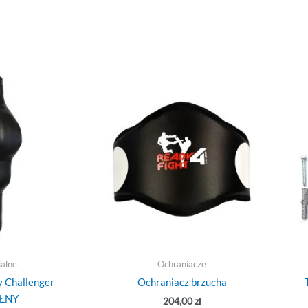
jalne
Ochraniacze
 Challenger
Ochraniacz brzucha
EŁNY
204,00
zł