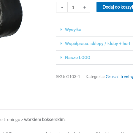
ilość
-
+
Dodaj do koszy
Gruszka
treningowa
55x50cm
Wysyłka
Współpraca: sklepy / kluby + hurt
Nasze LOGO
SKU:
G103-1
Kategoria:
Gruszki treni
ie treningu z
workiem bokserskim.