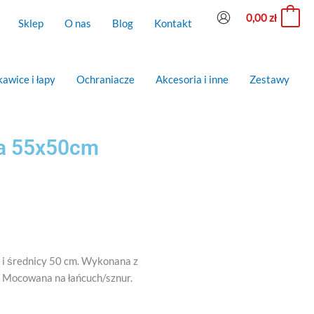
0,00
zł
0
Sklep
O nas
Blog
Kontakt
awice i łapy
Ochraniacze
Akcesoria i inne
Zestawy
wa 55x50cm
 i średnicy 50 cm. Wykonana z
. Mocowana na łańcuch/sznur.