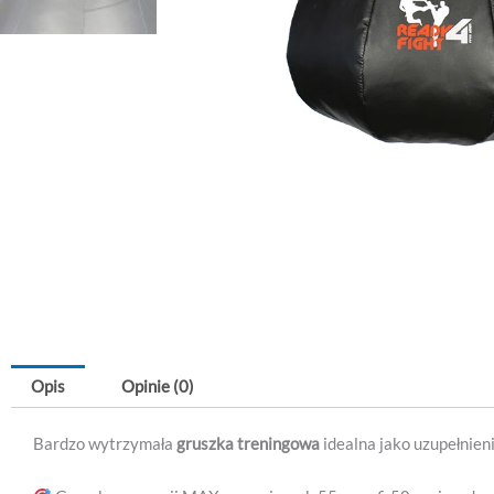
Opis
Opinie (0)
Bardzo wytrzymała
gruszka treningowa
idealna jako uzupełnien