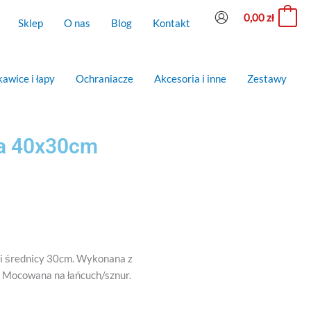
0,00
zł
0
Sklep
O nas
Blog
Kontakt
awice i łapy
Ochraniacze
Akcesoria i inne
Zestawy
wa 40x30cm
i średnicy 30cm. Wykonana z
. Mocowana na łańcuch/sznur.