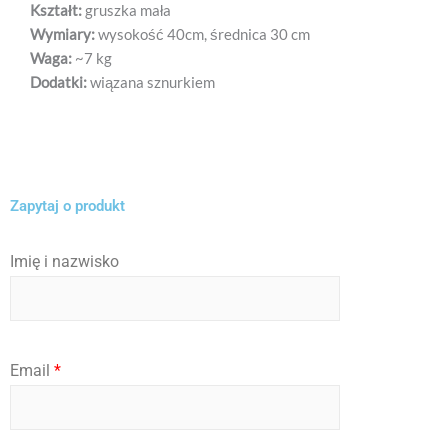
Kształt:
gruszka mała
Wymiary:
wysokość 40cm, średnica 30 cm
Waga:
~7 kg
Dodatki:
wiązana sznurkiem
Zapytaj o produkt
Imię i nazwisko
i
Email
*
I
m
i
ę