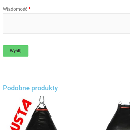
I
Wiadomość
*
m
i
ę
Wyślij
Podobne produkty