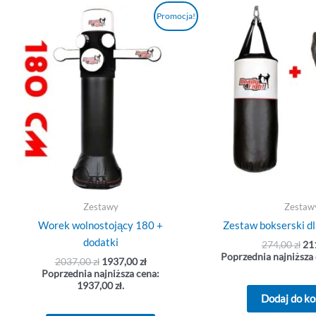
Pierwotna
Aktualna
Pi
Promocja!
cena
cena
ce
wynosiła:
wynosi:
wyn
2037,00 zł.
1937,00 zł.
274
Zestawy
Zestaw
Worek wolnostojący 180 +
Zestaw bokserski dl
dodatki
274,00
zł
21
Poprzednia najniższa
2037,00
zł
1937,00
zł
Poprzednia najniższa cena:
1937,00
zł
.
Dodaj do k