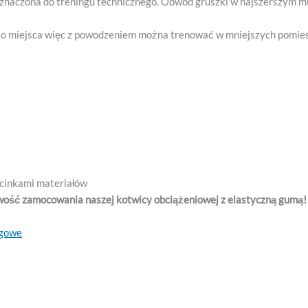
eznaczona do treningu technicznego. Obwód gruszki w najszerszym mi
użo miejsca więc z powodzeniem można trenować w mniejszych pomie
cinkami materiałów
iwość zamocowania naszej kotwicy obciążeniowej z elastyczną gumą!
ngowe