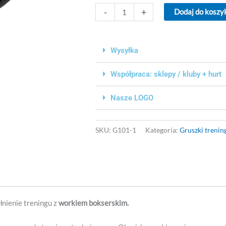
ilość
-
+
Dodaj do koszy
Gruszka
treningowa
40x30cm
Wysyłka
Współpraca: sklepy / kluby + hurt
Nasze LOGO
SKU:
G101-1
Kategoria:
Gruszki treni
łnienie treningu z
workiem bokserskim.