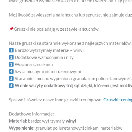
Mała gruszka o wymiarach 40 cm x fi 30 cm i wadze ok 7 kg prz
Możliwość zawieszenia na łańcuchu lub sznurze, nie zajmuje d
Gruszki nie posiadają w zestawie łańcuchów.
Nasze gruszki są starannie wykonane z najlepszych materiałów:
Bardzo wytrzymały materiał – winyl
Dodatkowe wzmocnienia i nity
Wiązana sznurkiem
Szyta mocnymi nićmi rdzeniowymi
Starannie i mocno wypełniona granulatem poliuretanowym/ś
W dnie wszyty dodatkowy trójkąt dzięki, któremu jest możl
Sprawdź również nasze inne gruszki treningowe:
Gruszki treni
Dodatkowe informacje:
Materiał:
bardzo wytrzymały
winyl
Wypełnienie:
granulat poliuretanowy/ścinkami materiałów