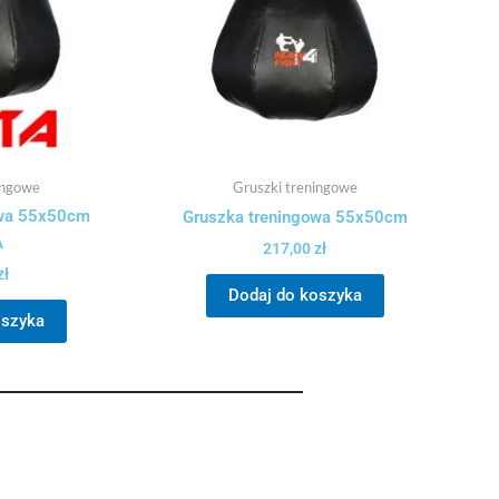
ingowe
Gruszki treningowe
owa 55x50cm
Gruszka treningowa 55x50cm
A
217,00
zł
zł
Dodaj do koszyka
oszyka