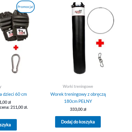
erwotna
Aktualna
Promocja!
na
cena
osiła:
wynosi:
,00 zł.
211,00 zł.
y
Worki treningowe
a dzieci 60 cm
Worek treningowy z obręczą
180cm PEŁNY
1,00
zł
 cena:
211,00
zł
.
333,00
zł
Dodaj do koszyka
oszyka