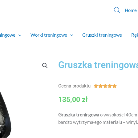
Home
eningowe
Worki treningowe
Gruszki treningowe
Ręk
Gruszka treningo
Ocena produktu
Ocena





5
135,00
zł
z
5
Gruszka treningowa
o wysokości 40cm 
bardzo wytrzymałego materiału – winyl