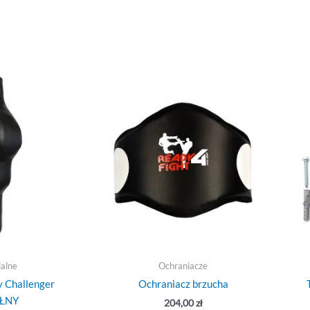
jalne
Ochraniacze
 Challenger
Ochraniacz brzucha
EŁNY
204,00
zł