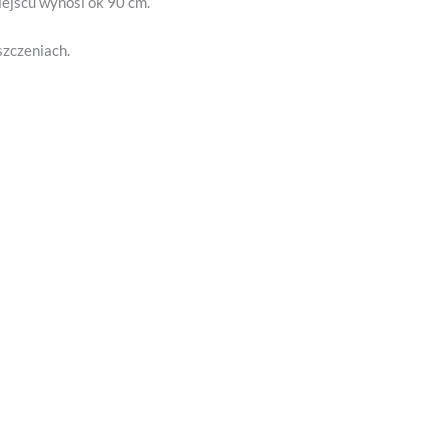
ejscu wynosi ok 90 cm.
szczeniach.