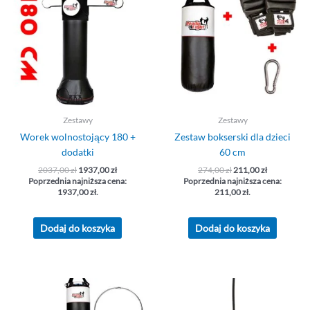
2037,00 zł.
1937,00 zł.
274,00 zł.
211,00 zł.
Zestawy
Zestawy
Worek wolnostojący 180 +
Zestaw bokserski dla dzieci
dodatki
60 cm
2037,00
zł
1937,00
zł
274,00
zł
211,00
zł
Poprzednia najniższa cena:
Poprzednia najniższa cena:
1937,00
zł
.
211,00
zł
.
Dodaj do koszyka
Dodaj do koszyka