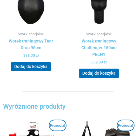
Worki specjalne
Worki specjalne
Worek treningowy Tear
Worek treningowy
Drop 95cm
Challenger 150cm
PEŁNY
338,00
zł
632,00
zł
Dodaj do koszyka
Dodaj do koszyka
Wyróżnione produkty
Pierwotna
Aktualna
Pierwotna
Aktualna
Promocja!
Promocja!
cena
cena
cena
cena
wynosiła:
wynosi:
wynosiła:
wynosi: