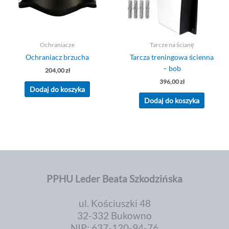
Ochraniacze
Tarcze na ścianę
Ochraniacz brzucha
Tarcza treningowa ścienna
– bob
204,00
zł
396,00
zł
Dodaj do koszyka
Dodaj do koszyka
PPHU Leder Beata Szkodzińska
ul. Kościuszki 48
32-332 Bukowno
NIP: 637-120-94-76