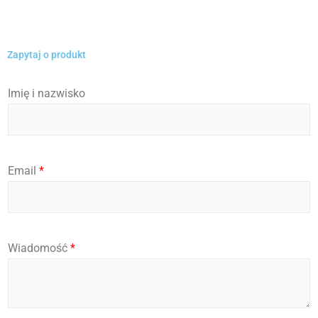
Zapytaj o produkt
Imię i nazwisko
Email
*
*
Wiadomość
*
I
m
i
ę
I