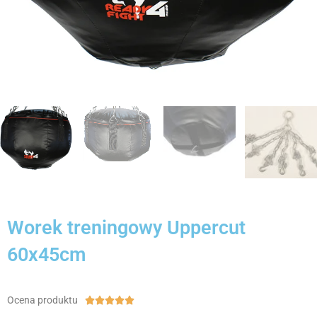
Worek treningowy Uppercut
60x45cm
Ocena produktu
Ocena





5