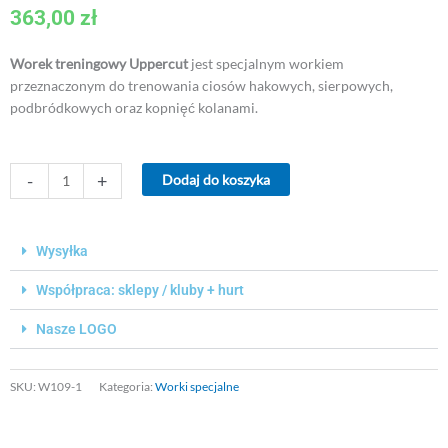
363,00
zł
z
5
Worek treningowy Uppercut
jest specjalnym workiem
przeznaczonym do trenowania ciosów hakowych, sierpowych,
podbródkowych oraz kopnięć kolanami.
ilość
-
+
Dodaj do koszyka
Worek
treningowy
Uppercut
Wysyłka
60x45cm
Współpraca: sklepy / kluby + hurt
Nasze LOGO
SKU:
W109-1
Kategoria:
Worki specjalne