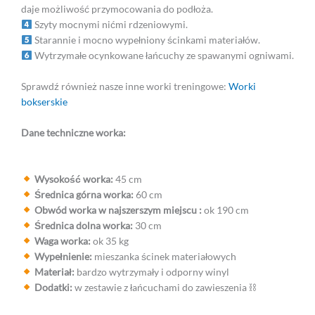
daje możliwość przymocowania do podłoża.
Szyty mocnymi nićmi rdzeniowymi.
Starannie i mocno wypełniony ścinkami materiałów.
Wytrzymałe ocynkowane łańcuchy ze spawanymi ogniwami.
Sprawdź również nasze inne worki treningowe:
Worki
bokserskie
Dane techniczne worka:
Wysokość worka:
45 cm
Średnica górna worka:
60 cm
Obwód worka w najszerszym miejscu :
ok 190 cm
Średnica dolna worka:
30 cm
Waga worka:
ok 35 kg
Wypełnienie:
mieszanka ścinek materiałowych
Materiał:
bardzo wytrzymały i odporny winyl
Dodatki:
w zestawie z łańcuchami do zawieszenia ⛓