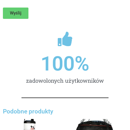
m
i
Wyślij
ę
100
%
zadowolonych użytkowników
Podobne produkty